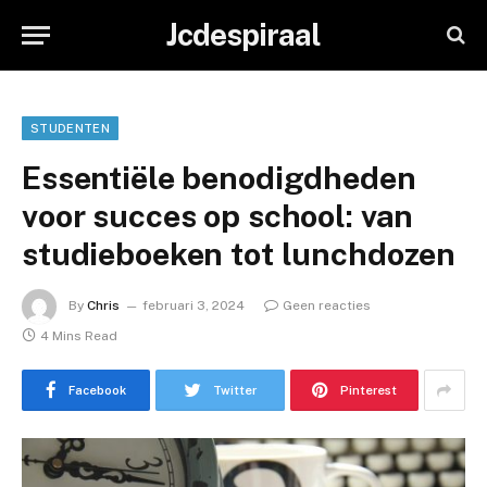
Jcdespiraal
STUDENTEN
Essentiële benodigdheden
voor succes op school: van
studieboeken tot lunchdozen
By
Chris
februari 3, 2024
Geen reacties
4 Mins Read
Facebook
Twitter
Pinterest