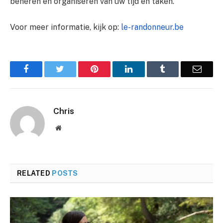
beheren en organiseren van uw tijd en taken.
Voor meer informatie, kijk op:
le-randonneur.be
Facebook
Twitter
Pinterest
LinkedIn
Tumblr
Email
Chris
Website
RELATED
POSTS