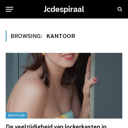
Jcdespiraal
BROWSING:
KANTOOR
KANTOOR
De veelzijdigheid van lockerkasten in