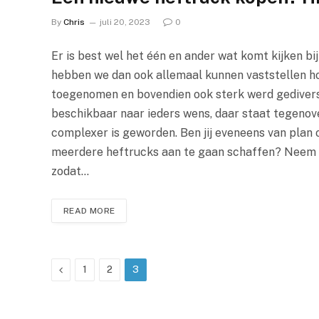
By
Chris
juli 20, 2023
0
Er is best wel het één en ander wat komt kijken bi
hebben we dan ook allemaal kunnen vaststellen ho
toegenomen en bovendien ook sterk werd gediversi
beschikbaar naar ieders wens, daar staat tegenov
complexer is geworden. Ben jij eveneens van plan 
meerdere heftrucks aan te gaan schaffen? Neem 
zodat…
READ MORE
Previous
1
2
3